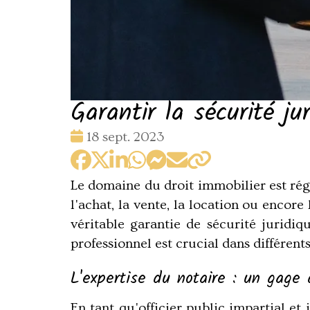
Garantir la sécurité ju
Date
18 sept. 2023
:
Le domaine du droit immobilier est régi
l'achat, la vente, la location ou encor
véritable garantie de sécurité juridi
professionnel est crucial dans différent
L'expertise du notaire : un gage 
En tant qu'officier public impartial et