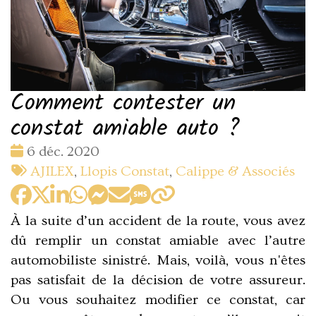
Comment contester un
constat amiable auto ?
Date
6 déc. 2020
:
Tags
AJILEX
,
Llopis Constat
,
Calippe & Associés
:
À la suite d’un accident de la route, vous avez
dû remplir un constat amiable avec l’autre
automobiliste sinistré. Mais, voilà, vous n'êtes
pas satisfait de la décision de votre assureur.
Ou vous souhaitez modifier ce constat, car